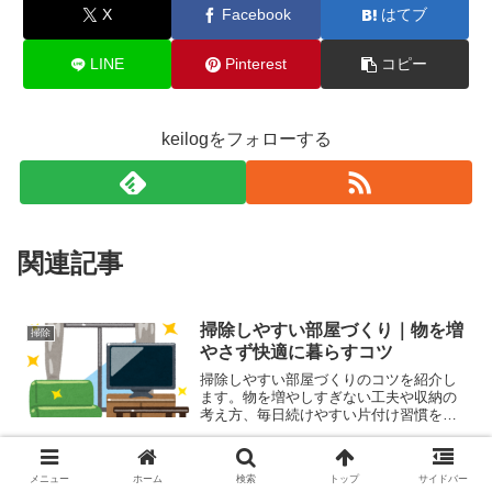
X
Facebook
はてブ
LINE
Pinterest
コピー
keilogをフォローする
関連記事
掃除しやすい部屋づくり｜物を増
掃除
やさず快適に暮らすコツ
掃除しやすい部屋づくりのコツを紹介し
ます。物を増やしすぎない工夫や収納の
考え方、毎日続けやすい片付け習慣をわ
かりやすく解説し、一人暮らしでも快適
な部屋を維持するポイントをまとめまし
た。
掃除スケジュールの作り方｜一人
掃除
メニュー
ホーム
検索
トップ
サイドバー